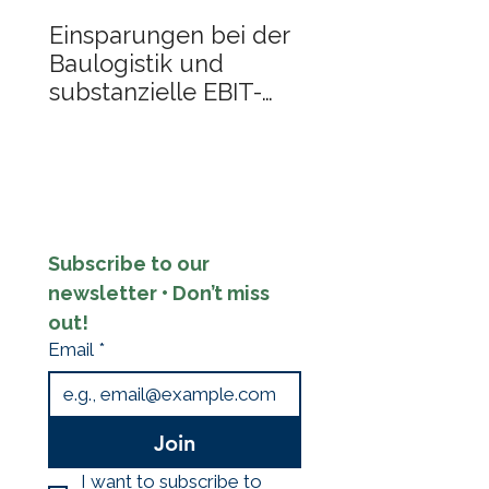
besser vernetzten
Einsparungen bei der
Baulogistikprozessen in Europa
Baulogistik und
beitragen. Die Baul
substanzielle EBIT-
Steigerung
Subscribe to our 
newsletter • Don’t miss 
out!
Email
*
Join
I want to subscribe to 