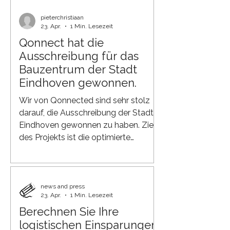
Messe immer wieder. Qonnect bietet
eine Bauplattform, die eine direkte
pieterchristiaan
23. Apr.
1 Min. Lesezeit
Antwort liefert. Ein zentraler Ort für
Qonnect hat die
Bestellung, Planung und Lieferung
(Logistik) . Keine getrennten
Ausschreibung für das
Lieferungen mehr. Keine
Bauzentrum der Stadt
fragmentierte Planung mehr. Sondern
Eindhoven gewonnen.
eine Plattform, auf der Hersteller, Ba
Wir von Qonnected sind sehr stolz
darauf, die Ausschreibung der Stadt
Eindhoven gewonnen zu haben. Ziel
des Projekts ist die optimierte
Nutzung des bestehenden
Baustellenzentrums (Bouwhub) in
Eindhoven. In enger Zusammenarbeit
mit der Stadtverwaltung werden wir
news and press
23. Apr.
1 Min. Lesezeit
die Baulogistik in der Stadt und der
Berechnen Sie Ihre
umliegenden Region optimieren –
logistischen Einsparungen
nicht nur kurzfristig, sondern als