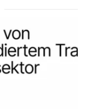
substanzielle EBIT-
Steigerung