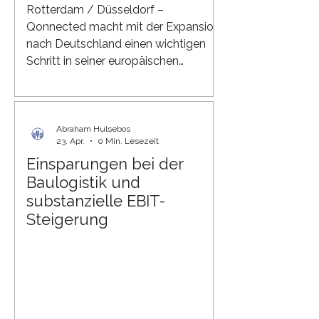
Rotterdam / Düsseldorf –
Qonnected macht mit der Expansion
nach Deutschland einen wichtigen
Schritt in seiner europäischen
Wachstumsstrategie. Als Entwickler
und Betreiber der eigenen KI-
gestützten Q-Plattform für
Baulogistik bringt Qonnected alle
Abraham Hulsebos
23. Apr.
0 Min. Lesezeit
Akteure der Bau-Lieferkette in einem
Einsparungen bei der
digitalen Ökosystem zusammen. Mit
Baulogistik und
dem Markteintritt in Deutschland
möchte das Unternehmen zu
substanzielle EBIT-
effizienteren, nachhaltigeren und
Steigerung
besser vernetzten
Baulogistikprozessen in Europa
beitragen. Die Baul