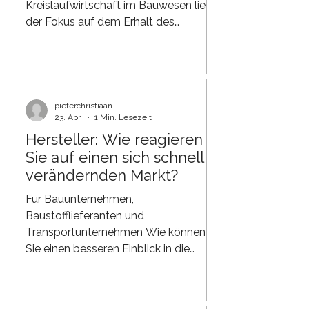
Kreislaufwirtschaft im Bauwesen liegt
der Fokus auf dem Erhalt des
Materialwerts. Der Transport
entscheidet maßgeblich darüber, ob
eine Wiederverwendung praktikabel,
wirtschaftlich und ökologisch
vertretbar ist. Ohne einen gut
pieterchristiaan
23. Apr.
1 Min. Lesezeit
organisierten Transport bleiben die
Hersteller: Wie reagieren
Ziele einer Kreislaufwirtschaft
Theorie: Materialien müssen weiterhin
Sie auf einen sich schnell
transportiert, gelagert, geprüft und
verändernden Markt?
wiederverwendet werden. Qonnect
Für Bauunternehmen,
hat bereits seinen Beit
Baustofflieferanten und
Transportunternehmen Wie können
Sie einen besseren Einblick in die
Bedürfnisse von Bauherren und
Projektinhabern gewinnen? Diese
Frage hörten wir während der VSK+E-