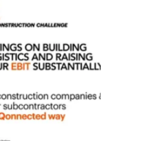
Markteintritt in Deutschland möchte das
Unternehmen zu effizienteren,
nachhaltigeren und besser vernetzten
Baulogistikprozessen in Europa beitragen.
Die Baul