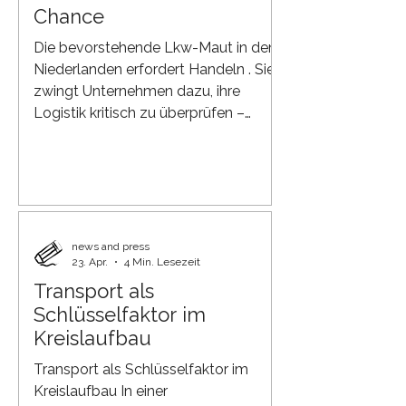
Chance
Die bevorstehende Lkw-Maut in den
Niederlanden erfordert Handeln . Sie
zwingt Unternehmen dazu, ihre
Logistik kritisch zu überprüfen –
eröffnet aber gleichzeitig neue
Möglichkeiten. Durch die
Zusammenlegung von Fahrten und
die Vermeidung von Leerfahrten
werden sowohl Kosten als auch
Emissionen reduziert. Wer in Elektro-
news and press
23. Apr.
4 Min. Lesezeit
Lkw investiert, profitiert von
niedrigeren Tarifen, geringerem
Transport als
Wartungsaufwand und mehr
Schlüsselfaktor im
Kontrolle über den Preis pro
Kreislaufbau
Kilometer. Bessere Einblicke in
Transport als Schlüsselfaktor im
Routen, Au
Kreislaufbau In einer