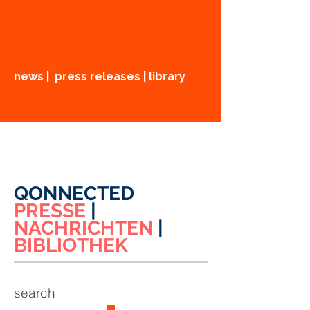
news | press releases | library
QONNECTED
PRESSE
|
NACHRICHTEN
|
BIBLIOTHEK
search