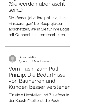
strukturelle und skalierbare Lösung .
(Sie werden überrascht
Diese Ausschreibung fällt unter das
sein...).
Intergov-Programm „Startup in
Sie können jetzt Ihre potenziellen
Residence“
Einsparungen* bei Bauprojekten
abschätzen, wenn Sie für Ihre Logistik
mit Qonnect zusammenarbeiten.
Obwohl jedes Projekt einzigartig ist,
geben die
Branchendurchschnittswerte aus
dem Bausektor einen verlässlichen
pieterchristiaan
23. Apr.
1 Min. Lesezeit
Anhaltspunkt dafür, was Sie einsparen
Vom Push- zum Pull-
könnten. Sie wünschen einen
Prinzip: Die Bedürfnisse
individuelleren Kostenvoranschlag für
Ihr spezifisches Projekt oder Ihre
von Bauherren und
Situation? Kontaktieren Sie uns – wir
Kunden besser verstehen
erstellen Ihnen eine genauere
und erfüllen
Für viele Hersteller und Zulieferer in
Berechnung. Das Ergebnis
der Baustoffkette ist die Push-