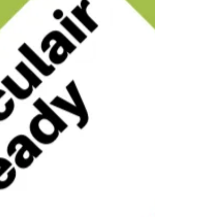
Möglichkeiten. Durch die Zusammenlegung
von Fahrten und die Vermeidung von
Leerfahrten werden sowohl Kosten als auch
Emissionen reduziert. Wer in Elektro-Lkw
investiert, profitiert von niedrigeren Tarifen,
geringerem Wartungsaufwand und mehr
Kontrolle über den Preis pro Kilometer.
Bessere Einblicke in Routen, Au