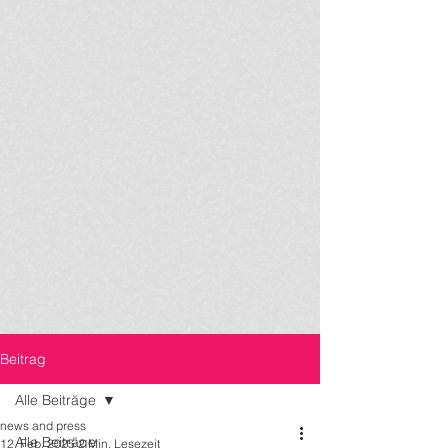
Beitrag
Alle Beiträge
news and press
Alle Beiträge
12. Feb. 2025
2 Min. Lesezeit