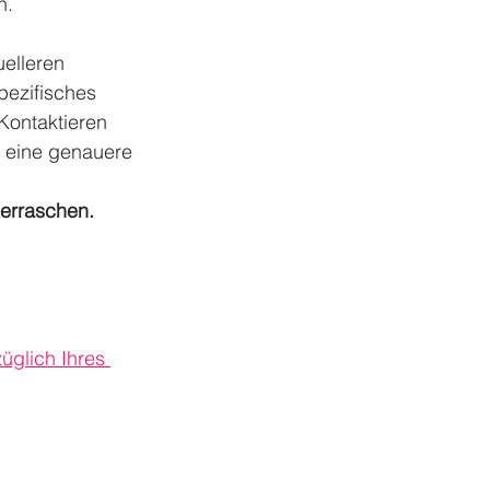
n.
elleren 
pezifisches 
 Kontaktieren 
n eine genauere 
erraschen.
üglich Ihres 