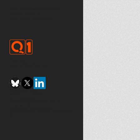
www.qonnected-logistics.com
www.bouwhub.net
www.constructionhubs.eu
Allgemeine
Geschäftsbedingunge
n
DatenstandortEU - Frankfurt
HIPAA-konform (nur USA)Nein -
Konforme Vereinbarungen EU-
Datenverarbeitungsvereinbarung und Liste der
Unterauftragsverarbeiter:
Lesen Sie
unsere Datenschutzrichtlinie und
Benutzervereinbarungen
(vorbehaltlich der Bedingungen) ©
2024