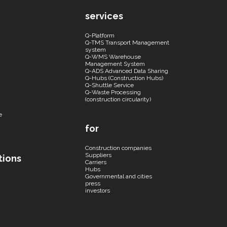
services
Q-Platform
Q-TMS Transport Management
system
Q-WMS Warehouse
Management System
Q-ADS Advanced Data Sharing
Q-Hubs (Construction Hubs)
Q-Shuttle Service
Q-Waste Processing
(construction circularity)
e
for
Construction companies
Suppliers
tions
Carriers
Hubs
Governmental and cities
press
investors