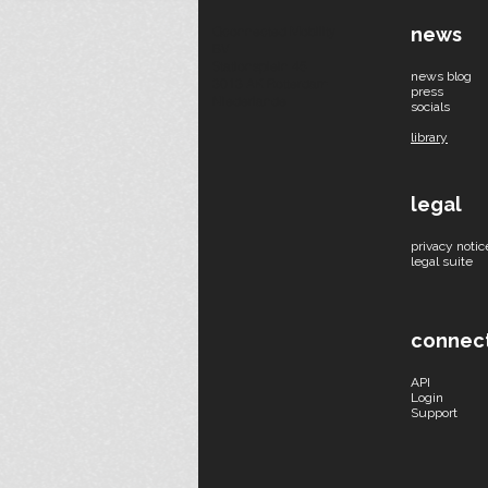
Qconnected Mobility
​news
BV
Stationsplein 45
news blog
3013 AK Rotterdam
press
Niederlande
socials​
library
legal
privacy notic
legal suite
connec
API
Login
Support