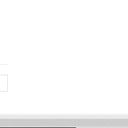
ile von konsolidierten
sport im Bausektor