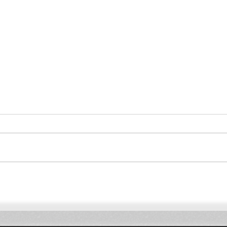
Einsparungen bei der
Vorte
Baulogistik und substanzielle
Tran
EBIT-Steigerung