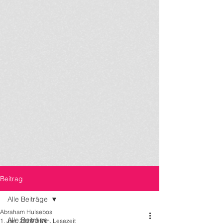
Beitrag
Alle Beiträge
Abraham Hulsebos
Alle Beiträge
1. Jan. 2026
0 Min. Lesezeit