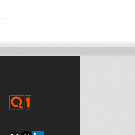
ile von konsolidierten
sport im Bausektor
www.qonnected-logistics.com
www.bouwhub.net
www.constructionhubs.eu
Allgemeine
Geschäftsbedingunge
n