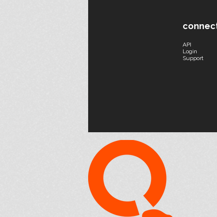
connec
API
Login
Support