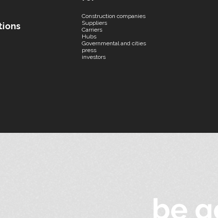
Construction companies
Suppliers
tions
Carriers
Hubs
Governmental and cities
press
investors
be q