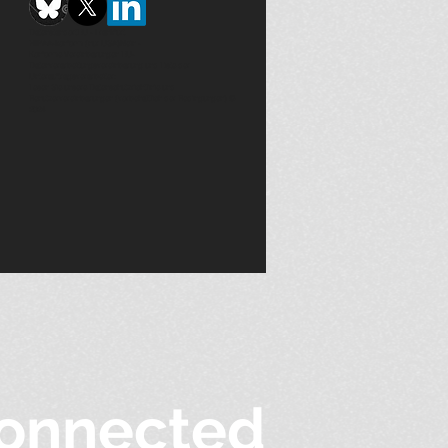
DatenstandortEU - Frankfurt
HIPAA-konform (nur USA)Nein -
Konforme Vereinbarungen EU-
Datenverarbeitungsvereinbarung und Liste der
Unterauftragsverarbeiter:
Lesen Sie
unsere Datenschutzrichtlinie und
Benutzervereinbarungen
(vorbehaltlich der Bedingungen) ©
2024
onnected