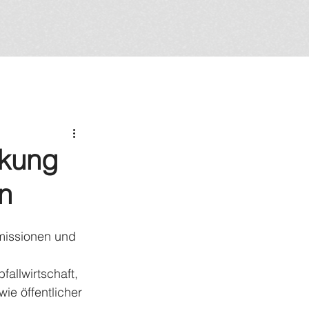
ckung
n
missionen und 
allwirtschaft, 
e öffentlicher 