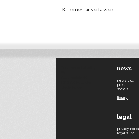
Kommentar verfassen...
Qonnected expandiert nach
Deutschland: Nächster
Schritt in der europäischen
Baulogistik
Qconnected Mobility
​news
BV
Stationsplein 45
news blog
3013 AK Rotterdam
press
Niederlande
socials​
library
legal
privacy notic
legal suite