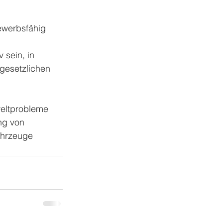
ewerbsfähig 
sein, in 
gesetzlichen 
eltprobleme 
ng von 
ahrzeuge 