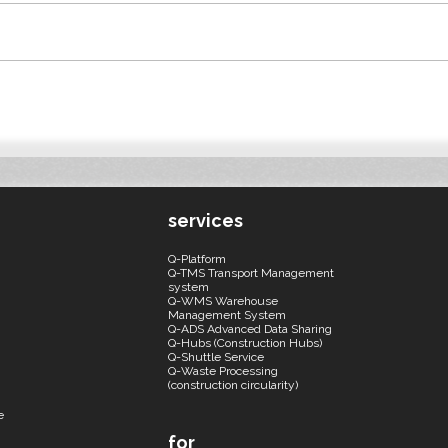
Einsparungen bei der
Vorte
Baulogistik und substanzielle
Tran
EBIT-Steigerung
services
Q-Platform
Q-TMS Transport Management
system
Q-WMS Warehouse
Management System
Q-ADS Advanced Data Sharing
Q-Hubs (Construction Hubs)
Q-Shuttle Service
Q-Waste Processing
(construction circularity)
e
for