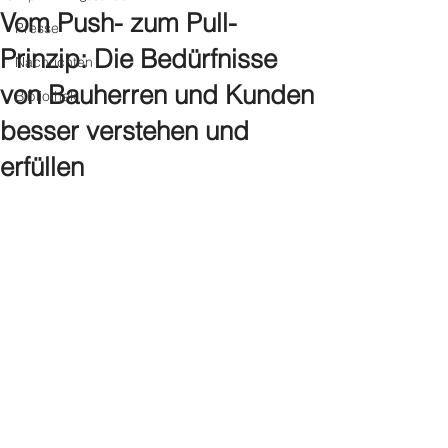
Vom Push- zum Pull-
Presse
Prinzip: Die Bedürfnisse
Nachrichten
von Bauherren und Kunden
Bibliothek
besser verstehen und
erfüllen