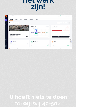
het werk
zijn!
U hoeft niets te doen
terwijl wij 40-50%