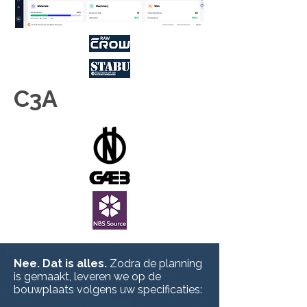
C3A
Nee. Dat is alles.
Zodra de planning
is gemaakt, leveren we op de
bouwplaats volgens uw specificaties: