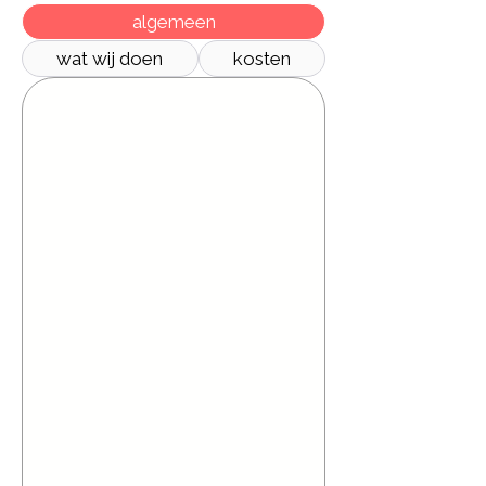
algemeen
wat wij doen
kosten