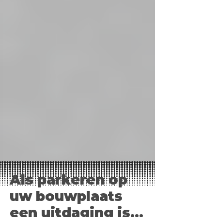
Als parkeren op
uw bouwplaats
een uitdaging is...