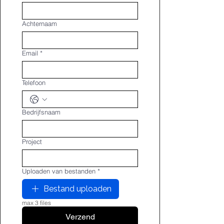
Achternaam
Email
*
Telefoon
Bedrijfsnaam
Project
Uploaden van bestanden
*
Bestand uploaden
max 3 files
Verzend