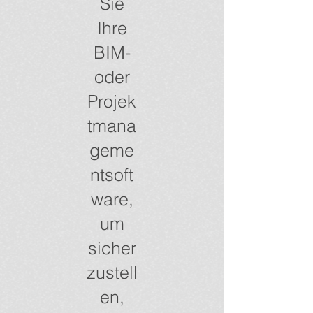
Sie
Ihre
BIM-
oder
Projek
tmana
geme
ntsoft
ware,
um
sicher
zustell
en,