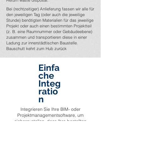
Return waste disposal​.​
Bei (rechtzeitiger) Anlieferung fassen wir alle für
den jeweiligen Tag (oder auch die jeweilige
Stunde) benötigten Materialien für das jeweilige
Projekt oder auch einen bestimmten Projektteil
(z. B. eine Raumnummer oder Gebäudeebene)
zusammen und transportieren diese in einer
Ladung zur innerstädtischen Baustelle.
Bauschutt kehrt zum Hub zurück
Einfa
che
Integ
ratio
n
Integrieren Sie Ihre BIM- oder
Projektmanagementsoftware, um
sicherzustellen, dass Ihre bestellten
Produkte pünktlich in der Stadt ankommen.
Das könnte beispielsweise so aussehen: