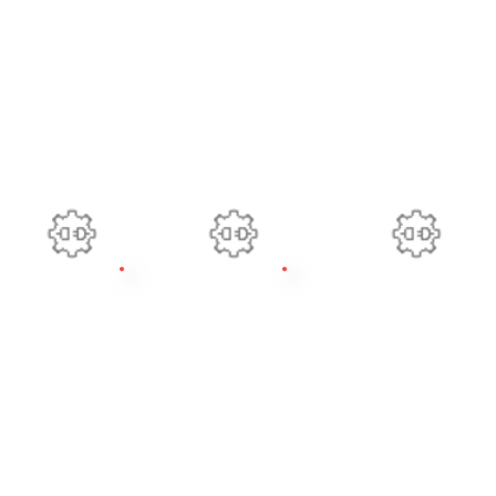
PROJEKT A Tag 1
STANDORT VOR ORT
PRODUKT 1
DELIVERY DATE
STANDORT VOR ORT
PRODUKT 2
DELIVERY DATE
STANDORT VOR ORT
PRODUKT 3
DELIVERY DATE
BESTELLUNG AN
BESTELLUNG AN
BESTELLUNG AN
LIEFERANT A
LIEFERANT B
LIEFERANT C
RODUKT 1
PRODUCT 2
PRODUKT 3
IEFERTERMIN
DELIVERY DATE
LIEFERTERMIN
TANDORT VOR ORT
LOCATION IN SITU
STANDORT VOR ORT
IEFERADRESSE HUB
DELIVERY ADDRESS HUB
LIEFERADRESSE HUB