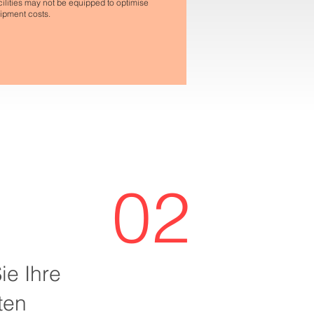
cilities may not be equipped to optimise
ipment costs.
02
ie Ihre
ten