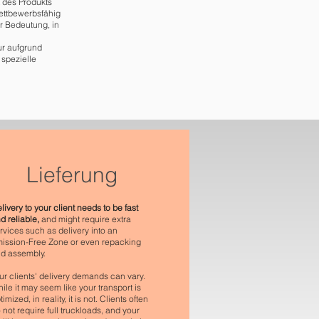
t des Produkts
ettbewerbsfähig
r Bedeutung, in
ur aufgrund
spezielle
Lieferung
livery to your client needs to be fast
d reliable,
and might require extra
rvices such as delivery into an
ission-Free Zone or even repacking
d assembly.
ur clients' delivery demands can vary.
ile it may seem like your transport is
timized, in reality, it is not. Clients often
 not require full truckloads, and your