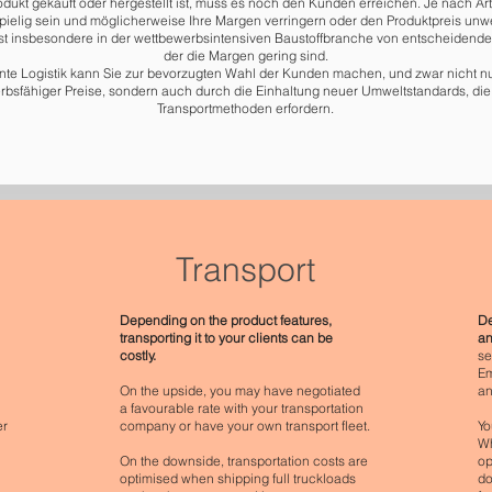
odukt gekauft oder hergestellt ist, muss es noch den Kunden erreichen. Je nach Ar
pielig sein und möglicherweise Ihre Margen verringern oder den Produktpreis unw
st insbesondere in der wettbewerbsintensiven Baustoffbranche von entscheidende
der die Margen gering sind.
iente Logistik kann Sie zur bevorzugten Wahl der Kunden machen, und zwar nicht n
bsfähiger Preise, sondern auch durch die Einhaltung neuer Umweltstandards, die 
Transportmethoden erfordern.
Transport
Depending on the product features,
De
transporting it to your clients can be
an
costly.
se
Em
On the upside, you may have negotiated
an
a favourable rate with your transportation
er
company or have your own transport fleet.
Yo
Wh
On the downside, transportation costs are
op
optimised when shipping full truckloads
do