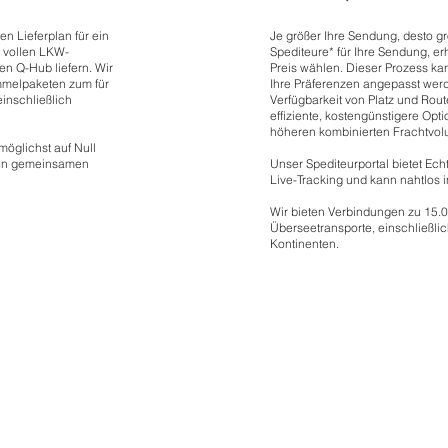
n Lieferplan für ein
Je größer Ihre Sendung, desto gr
n vollen LKW-
Spediteure* für Ihre Sendung, e
en Q-Hub liefern. Wir
Preis wählen. Dieser Prozess kan
mmelpaketen zum für
Ihre Präferenzen angepasst wer
einschließlich
Verfügbarkeit von Platz und Rou
effiziente, kostengünstigere Opt
höheren kombinierten Frachtvol
öglichst auf Null
ren gemeinsamen
Unser Spediteurportal bietet Ech
Live-Tracking und kann nahtlos in
Wir bieten Verbindungen zu 15.0
Überseetransporte, einschließlic
Kontinenten.