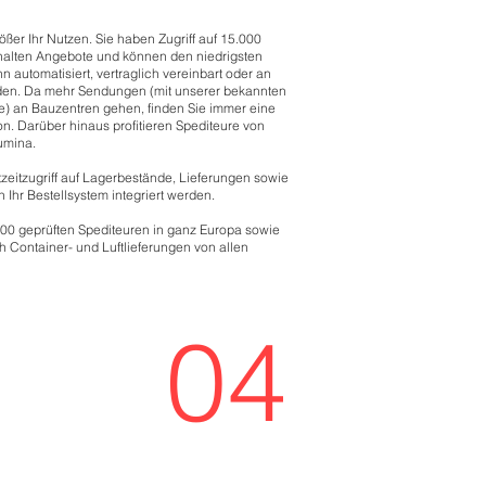
ößer Ihr Nutzen. Sie haben Zugriff auf 15.000
rhalten Angebote und können den niedrigsten
n automatisiert, vertraglich vereinbart oder an
den. Da mehr Sendungen (mit unserer bekannten
te) an Bauzentren gehen, finden Sie immer eine
ion. Darüber hinaus profitieren Spediteure von
umina.
tzeitzugriff auf Lagerbestände, Lieferungen sowie
 Ihr Bestellsystem integriert werden.
00 geprüften Spediteuren in ganz Europa sowie
h Container- und Luftlieferungen von allen
04