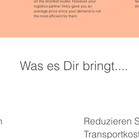
on the shortest routes. However, your
fa
logistics partner likely gave you an
sh
average price since your demand is not
the most efficient for them.
Was es Dir bringt....
n
Reduzieren S
Transportkos