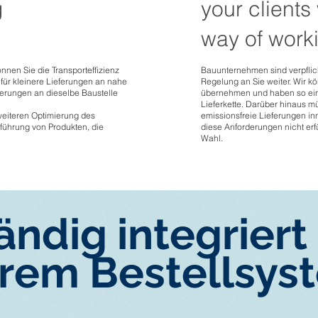
g
your clients
way of work
nnen Sie die Transporteffizienz
Bauunternehmen sind verpflich
für kleinere Lieferungen an nahe
Regelung an Sie weiter. Wir kö
ferungen an dieselbe Baustelle
übernehmen und haben so ein
Lieferkette. Darüber hinaus
weiteren Optimierung des
emissionsfreie Lieferungen i
führung von Produkten, die
diese Anforderungen nicht erfü
Wahl.
ändig integriert 
hrem Bestellsys