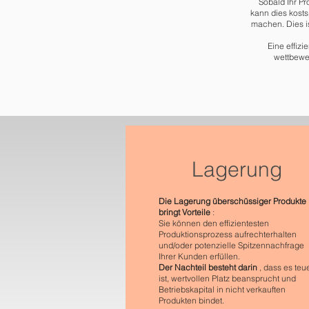
Sobald Ihr Pr
kann dies kosts
machen. Dies i
Eine effiz
wettbewer
Lagerung
Die Lagerung überschüssiger Produkte
bringt Vorteile
:
Sie können den effizientesten
Produktionsprozess aufrechterhalten
und/oder potenzielle Spitzennachfrage
Ihrer Kunden erfüllen.
Der Nachteil besteht darin
, dass es teu
ist, wertvollen Platz beansprucht und
Betriebskapital in nicht verkauften
Produkten bindet.