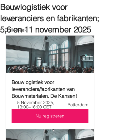
Bouwlogistiek voor
Nieuws
leveranciers en fabrikanten;
Pers
5,6 en 11 november 2025
Bibliotheek
Bouwlogistiek voor 
leveranciers/fabrikanten van 
Bouwmaterialen. De Kansen!
5 November 2025, 
Rotterdam
13:00–16:00 CET
Nu registreren