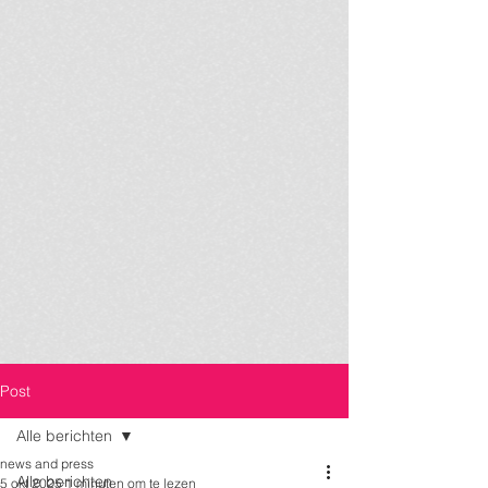
Post
Alle berichten
news and press
Alle berichten
5 okt 2025
1 minuten om te lezen