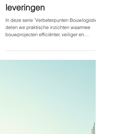
Bouwlogistiek van de
Week #3: Werk met
levervensters voor
leveringen
In deze serie 'Verbeterpunten Bouwlogistiek'
delen we praktische inzichten waarmee
bouwprojecten efficiënter, veiliger en
duurzamer kunnen worden georganiseerd.
Na het voorkomen van directe leveringen op
de bouwplaats (#1) en het beperken van
opslag op de bouwplaats (#2), richten we
ons deze week op een veelvoorkomende
oorzaak van vertragingen:
ongecoördineerde aankomsttijden van
leveranciers. Iedereen komt tegelijk Het is
een herkenbaar beeld op veel