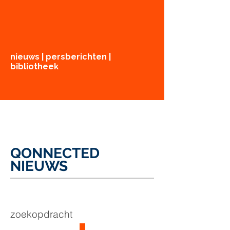
nieuws | persberichten |
bibliotheek
QONNECTED
NIEUWS
zoekopdracht