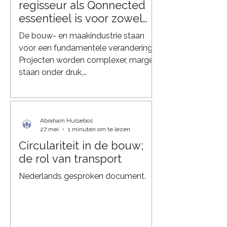
bouwlogistieke processen in Europa.
regisseur als Qonnected
Bouwlogistiek vertegenwoordigt
essentieel is voor zowel
circa 15
aannemers als fabrikanten
De bouw- en maakindustrie staan
voor een fundamentele verandering.
Projecten worden complexer, marges
staan onder druk,
duurzaamheidseisen nemen toe en
leveringsketens worden steeds
minder voorspelbaar. Tegelijkertijd
werken aannemers, fabrikanten,
Abraham Hulsebos
27 mei
1 minuten om te lezen
leveranciers en transporteurs vaak
Circulariteit in de bouw;
nog in silo’s. Juist daarom groeit de
de rol van transport
behoefte aan een onafhankelijke
partij die de volledige keten kan
Nederlands gesproken document.
verbinden, coördineren en
optimaliseren. Dat is precies de rol die
Qonnected vervult. Van lo