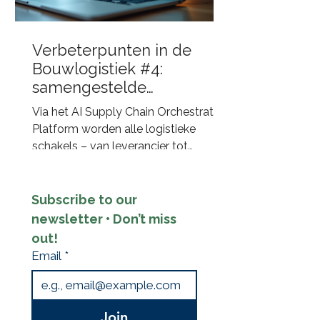
uitgegroeid tot een belangrijke
succesfactor bij aanbestedingen.
Meer dan alleen transport Een goed
Verbeterpunten in de
logistiek plan gaat verder dan het
Bouwlogistiek #4:
plannen va
samengestelde
bouwartikelen via de
Via het AI Supply Chain Orchestration
bouwhub aangestuurd
Platform worden alle logistieke
door AI
schakels – van leverancier tot
bouwhub en van transporteur tot
bouwplaats – digitaal met elkaar
verbonden. De Q-Hubs fungeren
Subscribe to our 
daarbij als intelligente assemblage-
newsletter • Don’t miss 
en consolidatiepunten waar
out!
materialen worden gecontroleerd,
Email
*
gecombineerd en omgevormd tot
complete bouwkits.
Join