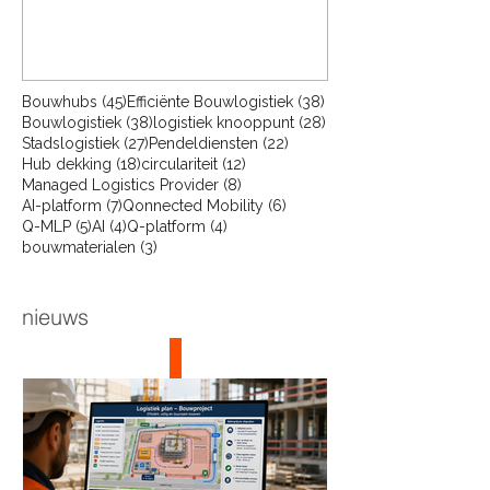
45 posts
38 posts
Bouwhubs
(45)
Efficiënte Bouwlogistiek
(38)
38 posts
28 posts
Bouwlogistiek
(38)
logistiek knooppunt
(28)
27 posts
22 posts
Stadslogistiek
(27)
Pendeldiensten
(22)
18 posts
12 posts
Hub dekking
(18)
circulariteit
(12)
8 posts
Managed Logistics Provider
(8)
7 posts
6 posts
AI-platform
(7)
Qonnected Mobility
(6)
5 posts
4 posts
4 posts
Q-MLP
(5)
AI
(4)
Q-platform
(4)
3 posts
bouwmaterialen
(3)
nieuws