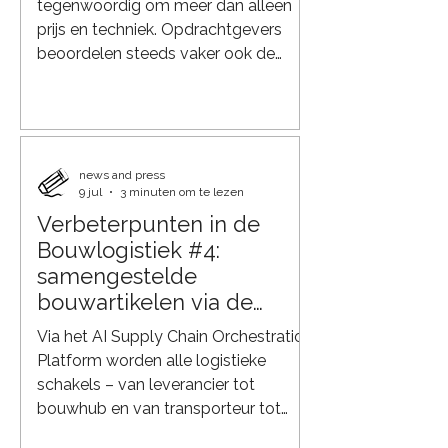
tegenwoordig om meer dan alleen
prijs en techniek. Opdrachtgevers
beoordelen steeds vaker ook de
kwaliteit van de logistieke aanpak.
Een slim logistiek en duurzaam plan
laat zien dat een project veilig,
duurzaam en efficiënt kan worden
uitgevoerd, met minimale impact op
news and press
9 jul
3 minuten om te lezen
de omgeving. Daarmee is logistiek
Verbeterpunten in de
uitgegroeid tot een belangrijke
succesfactor bij aanbestedingen.
Bouwlogistiek #4:
Meer dan alleen transport Een goed
samengestelde
logistiek plan gaat verder dan het
bouwartikelen via de
plannen va
bouwhub aangestuurd
Via het AI Supply Chain Orchestration
door AI
Platform worden alle logistieke
schakels – van leverancier tot
bouwhub en van transporteur tot
bouwplaats – digitaal met elkaar