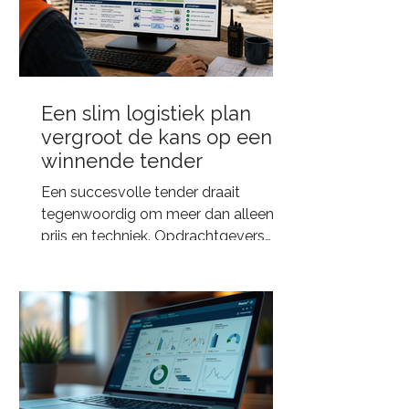
Een slim logistiek plan
vergroot de kans op een
winnende tender
Een succesvolle tender draait
tegenwoordig om meer dan alleen
prijs en techniek. Opdrachtgevers
beoordelen steeds vaker ook de
kwaliteit van de logistieke aanpak.
Een slim logistiek en duurzaam plan
laat zien dat een project veilig,
duurzaam en efficiënt kan worden
uitgevoerd, met minimale impact op
de omgeving. Daarmee is logistiek