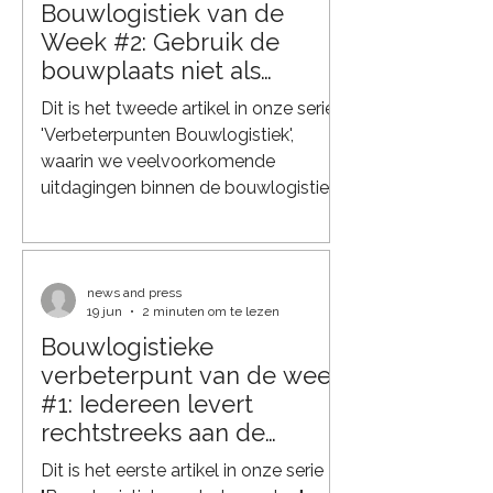
Bouwlogistiek van de
oorzaak van vertragingen:
ongecoördineerde aankomsttijden
Week #2: Gebruik de
van leveranciers. Iedereen komt
bouwplaats niet als
tegelijk Het is een herkenbaar beeld
magazijn
Dit is het tweede artikel in onze serie
op veel bouwplaatsen. Aan het be
'Verbeterpunten Bouwlogistiek',
waarin we veelvoorkomende
uitdagingen binnen de bouwlogistiek
belichten en laten zien hoe slimmere
logistieke oplossingen kunnen
bijdragen aan meer efficiëntie,
duurzaamheid en grip op de gehele
news and press
19 jun
2 minuten om te lezen
keten. Eén van de grootste kansen
Bouwlogistieke
om de productiviteit op een
verbeterpunt van de week
bouwproject te verhogen, zit in
slimmere logistiek. Op veel projecten
#1: Iedereen levert
worden materialen weken voordat ze
rechtstreeks aan de
nodig zijn al op de bouwplaats
bouwplaats
Dit is het eerste artikel in onze serie
afgeleverd. Dat