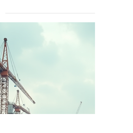
bouwplaats niet als
magazijn
Dit is het tweede artikel in onze serie
'Verbeterpunten Bouwlogistiek', waarin we
veelvoorkomende uitdagingen binnen de
bouwlogistiek belichten en laten zien hoe
slimmere logistieke oplossingen kunnen
bijdragen aan meer efficiëntie,
duurzaamheid en grip op de gehele keten.
Eén van de grootste kansen om de
productiviteit op een bouwproject te
verhogen, zit in slimmere logistiek. Op veel
projecten worden materialen weken voordat
ze nodig zijn al op de bouwplaats
afgeleverd. Dat