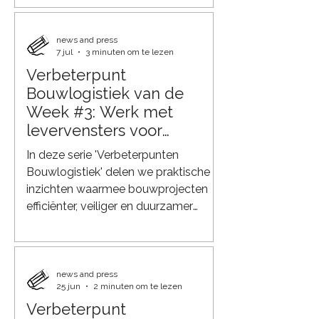
verbonden. De Q-Hubs fungeren
daarbij als intelligente assemblage-
en consolidatiepunten waar
news and press
7 jul
3 minuten om te lezen
materialen worden gecontroleerd,
Verbeterpunt
gecombineerd en omgevormd tot
Bouwlogistiek van de
complete bouwkits.
Week #3: Werk met
levervensters voor
leveringen
In deze serie 'Verbeterpunten
Bouwlogistiek' delen we praktische
inzichten waarmee bouwprojecten
efficiënter, veiliger en duurzamer
kunnen worden georganiseerd. Na
het voorkomen van directe
leveringen op de bouwplaats (#1) en
het beperken van opslag op de
news and press
25 jun
2 minuten om te lezen
bouwplaats (#2), richten we ons deze
Verbeterpunt
week op een veelvoorkomende