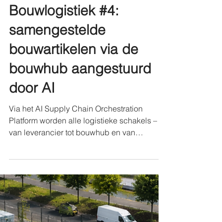
Verbeterpunten in de
Bouwlogistiek #4:
samengestelde
bouwartikelen via de
bouwhub aangestuurd
door AI
Via het AI Supply Chain Orchestration
Platform worden alle logistieke schakels –
van leverancier tot bouwhub en van
transporteur tot bouwplaats – digitaal met
elkaar verbonden. De Q-Hubs fungeren
daarbij als intelligente assemblage- en
consolidatiepunten waar materialen worden