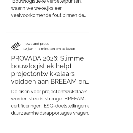
"Bouwlogistieke verbeterpunten",
waarin we wekelijks een
veelvoorkomende fout binnen de
bouwlogistiek bespreken. Niet om
met de vinger te wijzen, maar om te
laten zien waar in de praktijk kansen
liggen voor een efficiëntere,
news and press
12 jun
1 minuten om te lezen
duurzamere en beter beheersbare
PROVADA 2026: Slimme
bouwketen. Een drukke bouwplaats
bouwlogistiek helpt
Op veel bouwprojecten gebeurt het
nog steeds hetzelfde: iedere
projectontwikkelaars
leverancier regelt zijn eigen transport
voldoen aan BREEAM en
naar de bouwplaats. De
ESG
De eisen voor projectontwikkelaars
kozijnenleverancier komt
worden steeds strenger. BREEAM-
certificeringen, ESG-doelstellingen en
duurzaamheidsrapportages vragen
niet alleen om energiezuinige
gebouwen, maar ook om een