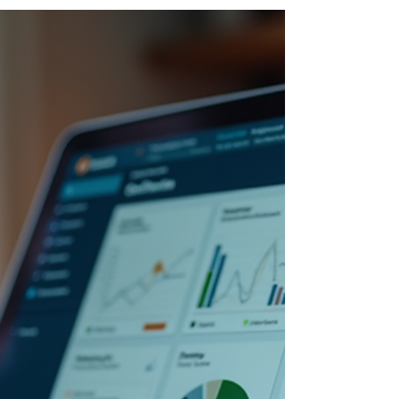
Een slim logistiek en duurzaam plan laat
zien dat een project veilig, duurzaam en
efficiënt kan worden uitgevoerd, met
minimale impact op de omgeving. Daarmee
is logistiek uitgegroeid tot een belangrijke
succesfactor bij aanbestedingen. Meer dan
alleen transport Een goed logistiek plan
gaat verder dan het plannen va