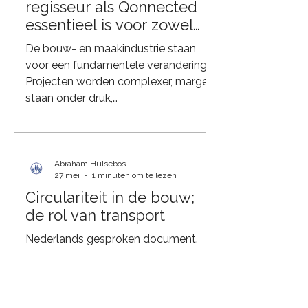
bouwlogistieke processen in Europa.
regisseur als Qonnected
Bouwlogistiek vertegenwoordigt
essentieel is voor zowel
circa 15
aannemers als fabrikanten
De bouw- en maakindustrie staan
voor een fundamentele verandering.
Projecten worden complexer, marges
staan onder druk,
duurzaamheidseisen nemen toe en
leveringsketens worden steeds
minder voorspelbaar. Tegelijkertijd
werken aannemers, fabrikanten,
Abraham Hulsebos
27 mei
1 minuten om te lezen
leveranciers en transporteurs vaak
Circulariteit in de bouw;
nog in silo’s. Juist daarom groeit de
de rol van transport
behoefte aan een onafhankelijke
partij die de volledige keten kan
Nederlands gesproken document.
verbinden, coördineren en
optimaliseren. Dat is precies de rol die
Qonnected vervult. Van lo