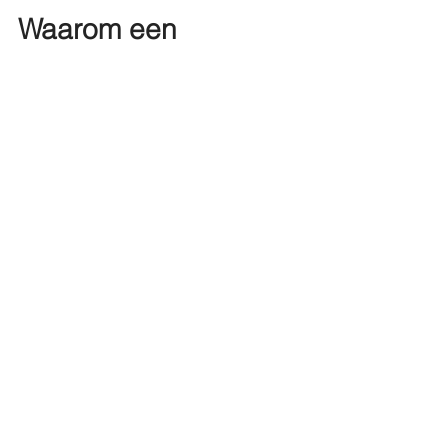
Waarom een
onafhankelijke logistieke
regisseur als Qonnected
essentieel is voor zowel
aannemers als
fabrikanten
De bouw- en maakindustrie staan voor een