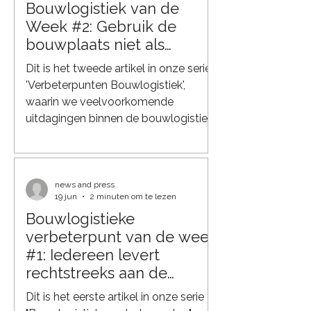
Bouwlogistiek van de
oorzaak van vertragingen:
ongecoördineerde aankomsttijden
Week #2: Gebruik de
van leveranciers. Iedereen komt
bouwplaats niet als
tegelijk Het is een herkenbaar beeld
magazijn
Dit is het tweede artikel in onze serie
op veel bouwplaatsen. Aan het be
'Verbeterpunten Bouwlogistiek',
waarin we veelvoorkomende
uitdagingen binnen de bouwlogistiek
belichten en laten zien hoe slimmere
logistieke oplossingen kunnen
bijdragen aan meer efficiëntie,
duurzaamheid en grip op de gehele
news and press
19 jun
2 minuten om te lezen
keten. Eén van de grootste kansen
Bouwlogistieke
om de productiviteit op een
verbeterpunt van de week
bouwproject te verhogen, zit in
slimmere logistiek. Op veel projecten
#1: Iedereen levert
worden materialen weken voordat ze
rechtstreeks aan de
nodig zijn al op de bouwplaats
bouwplaats
Dit is het eerste artikel in onze serie
afgeleverd. Dat