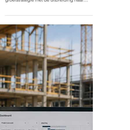
bouwlogistiek
Rotterdam / Düsseldorf – Qonnected zet een
belangrijke stap in haar Europese
groeistrategie met de uitbreiding naar
Duitsland. Als ontwikkelaar en operator van
het eigen AI-gedreven Q-Platform voor
bouwlogistiek brengt Qonnected alle
partijen binnen de bouwketen samen in één
digitaal ecosysteem. Met de uitbreiding naar
Duitsland wil het bedrijf bijdragen aan
efficiëntere, duurzamere en beter verbonden
bouwlogistieke processen in Europa.
Bouwlogistiek vertegenwoordigt circa 15