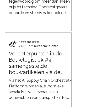
tegenwoordig om meer dan alleen
prijs en techniek. Opdrachtgevers
beoordelen steeds vaker ook de
kwaliteit van de logistieke aanpak.
Een slim logistiek en duurzaam plan
laat zien dat een project veilig,
duurzaam en efficiënt kan worden
uitgevoerd, met minimale impact op
news and press
9 jul
3 minuten om te lezen
de omgeving. Daarmee is logistiek
Verbeterpunten in de
uitgegroeid tot een belangrijke
succesfactor bij aanbestedingen.
Bouwlogistiek #4:
Meer dan alleen transport Een goed
samengestelde
logistiek plan gaat verder dan het
bouwartikelen via de
plannen va
bouwhub aangestuurd
Via het AI Supply Chain Orchestration
door AI
Platform worden alle logistieke
schakels – van leverancier tot
bouwhub en van transporteur tot
bouwplaats – digitaal met elkaar