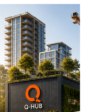
vinger te wijzen, maar om te laten zien waar
in de praktijk kansen liggen voor een
efficiëntere, duurzamere en beter
beheersbare bouwketen. Een drukke
bouwplaats Op veel bouwprojecten gebeurt
het nog steeds hetzelfde: iedere leverancier
regelt zijn eigen transport naar de
bouwplaats. De kozijnenleverancier komt