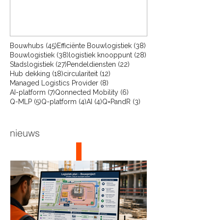
45 posts
38 posts
Bouwhubs
(45)
Efficiënte Bouwlogistiek
(38)
38 posts
28 posts
Bouwlogistiek
(38)
logistiek knooppunt
(28)
27 posts
22 posts
Stadslogistiek
(27)
Pendeldiensten
(22)
18 posts
12 posts
Hub dekking
(18)
circulariteit
(12)
8 posts
Managed Logistics Provider
(8)
7 posts
6 posts
AI-platform
(7)
Qonnected Mobility
(6)
5 posts
4 posts
4 posts
3 posts
Q-MLP
(5)
Q-platform
(4)
AI
(4)
Q=PandR
(3)
nieuws