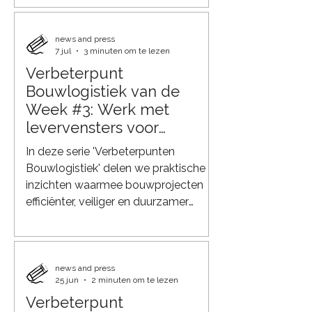
verbonden. De Q-Hubs fungeren
daarbij als intelligente assemblage-
en consolidatiepunten waar
news and press
7 jul
3 minuten om te lezen
materialen worden gecontroleerd,
Verbeterpunt
gecombineerd en omgevormd tot
Bouwlogistiek van de
complete bouwkits.
Week #3: Werk met
levervensters voor
leveringen
In deze serie 'Verbeterpunten
Bouwlogistiek' delen we praktische
inzichten waarmee bouwprojecten
efficiënter, veiliger en duurzamer
kunnen worden georganiseerd. Na
het voorkomen van directe
leveringen op de bouwplaats (#1) en
het beperken van opslag op de
news and press
25 jun
2 minuten om te lezen
bouwplaats (#2), richten we ons deze
Verbeterpunt
week op een veelvoorkomende