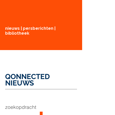
nieuws | persberichten |
bibliotheek
QONNECTED
NIEUWS
zoekopdracht