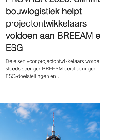
PROVADA 2026: Slimme
bouwlogistiek helpt
projectontwikkelaars
voldoen aan BREEAM en
ESG
De eisen voor projectontwikkelaars worden
steeds strenger. BREEAM-certificeringen,
ESG-doelstellingen en
duurzaamheidsrapportages vragen niet
alleen om energiezuinige gebouwen, maar
ook om een duurzame bouwfase.
Qonnected helpt ontwikkelaars hierbij met
een geïntegreerde aanpak van