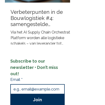
succesfactor bij aanbestedingen.
Meer dan alleen transport Een goed
Verbeterpunten in de
logistiek plan gaat verder dan het
Bouwlogistiek #4:
plannen va
samengestelde
bouwartikelen via de
Via het AI Supply Chain Orchestration
bouwhub aangestuurd
Platform worden alle logistieke
door AI
schakels – van leverancier tot
bouwhub en van transporteur tot
bouwplaats – digitaal met elkaar
verbonden. De Q-Hubs fungeren
Subscribe to our 
daarbij als intelligente assemblage-
newsletter • Don’t miss 
en consolidatiepunten waar
out!
materialen worden gecontroleerd,
Email
*
gecombineerd en omgevormd tot
complete bouwkits.
Join