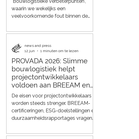
"Bouwlogistieke verbeterpunten",
waarin we wekelijks een
veelvoorkomende fout binnen de
bouwlogistiek bespreken. Niet om
met de vinger te wijzen, maar om te
laten zien waar in de praktijk kansen
liggen voor een efficiëntere,
news and press
12 jun
1 minuten om te lezen
duurzamere en beter beheersbare
PROVADA 2026: Slimme
bouwketen. Een drukke bouwplaats
bouwlogistiek helpt
Op veel bouwprojecten gebeurt het
nog steeds hetzelfde: iedere
projectontwikkelaars
leverancier regelt zijn eigen transport
voldoen aan BREEAM en
naar de bouwplaats. De
ESG
De eisen voor projectontwikkelaars
kozijnenleverancier komt
worden steeds strenger. BREEAM-
certificeringen, ESG-doelstellingen en
duurzaamheidsrapportages vragen
niet alleen om energiezuinige
gebouwen, maar ook om een