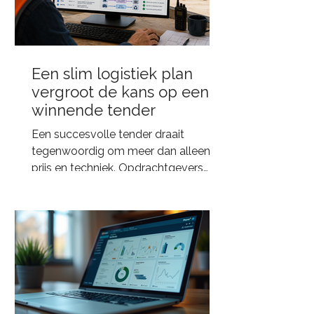
Een slim logistiek plan
vergroot de kans op een
winnende tender
Een succesvolle tender draait
tegenwoordig om meer dan alleen
prijs en techniek. Opdrachtgevers
beoordelen steeds vaker ook de
kwaliteit van de logistieke aanpak.
Een slim logistiek en duurzaam plan
laat zien dat een project veilig,
duurzaam en efficiënt kan worden
uitgevoerd, met minimale impact op
de omgeving. Daarmee is logistiek
uitgegroeid tot een belangrijke