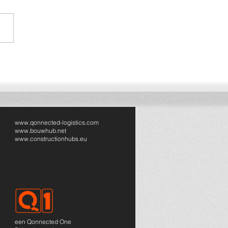
ected breidt uit naar
sland: volgende stap in
pese bouwlogistiek
www.qonnected-logistics.com
www.bouwhub.net
www.constructionhubs.eu
een Qonnected One