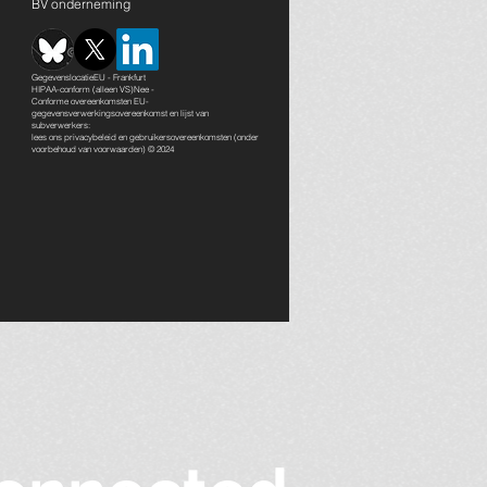
BV onderneming
GegevenslocatieEU - Frankfurt
HIPAA-conform (alleen VS)Nee -
Conforme overeenkomsten EU-
gegevensverwerkingsovereenkomst en lijst van
subverwerkers:
lees ons
privacybeleid en gebruikersovereenkomsten
(onder
voorbehoud van voorwaarden) © 2024