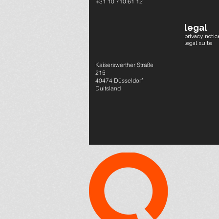
+31 10 710.61 12
legal
privacy notic
legal suite
Kaiserswerther Straße
215
40474 Düsseldorf
Duitsland