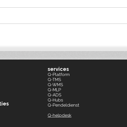
PROVADA 2026: Slimme
Qonn
bouwlogistiek helpt
Duit
projectontwikkelaars voldoen
Euro
aan BREEAM en ESG
services
Q-Platform
Q-TMS
Q-WMS
Q-MLP
Q-ADS
Q-Hubs
ties
Q-Pendeldienst
Q-helpdesk