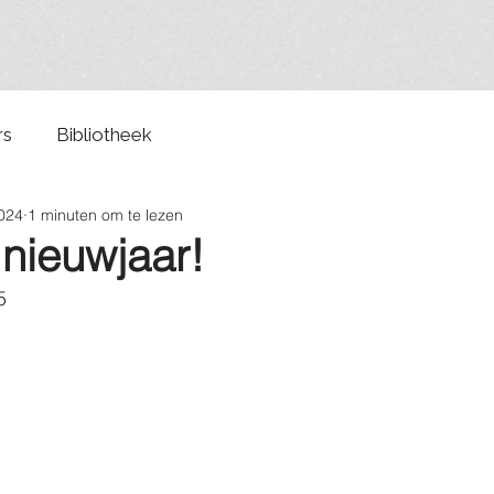
rs
Bibliotheek
024
1 minuten om te lezen
 nieuwjaar!
5