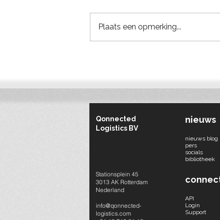
Plaats een opmerking...
Bouwlogistieke verbeterpunt
van de week #1: Iedereen
levert rechtstreeks aan de
bouwplaats
nieuws
Qonnected
Logistics BV
nieuws blog
pers
socials​
bibliotheek
Stationsplein 45
connec
3013 AK Rotterdam
Nederland
API
info@qonnected-
Login
Support
logistics.com