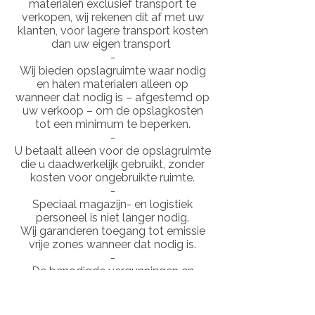
materialen exclusief transport te
verkopen, wij rekenen dit af met uw
klanten, voor lagere transport kosten
dan uw eigen transport
-
Wij bieden opslagruimte waar nodig
en halen materialen alleen op
wanneer dat nodig is – afgestemd op
uw verkoop – om de opslagkosten
tot een minimum te beperken.
-
U betaalt alleen voor de opslagruimte
die u daadwerkelijk gebruikt, zonder
kosten voor ongebruikte ruimte.
-
Speciaal magazijn- en logistiek
personeel is niet langer nodig.
Wij garanderen toegang tot emissie
vrije zones wanneer dat nodig is.
-
De benodigde vergunningen en
licenties voor toegang tot de stad zijn
volledig geregeld, dus u hoeft zich
geen zorgen te maken over de