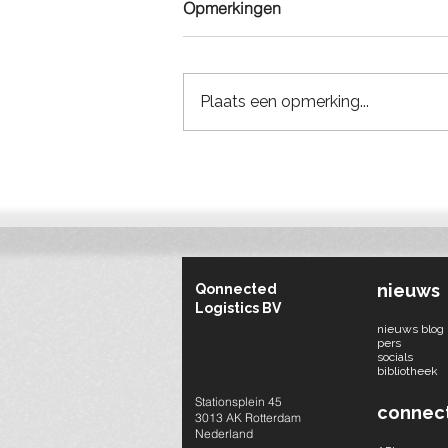
Opmerkingen
Plaats een opmerking...
Qonnected Logistics:
Transforming Construction
Logistics
nieuws
Qonnected
Logistics BV
nieuws blog
pers
socials​
bibliotheek
Stationsplein 45
connec
3013 AK Rotterdam
Nederland