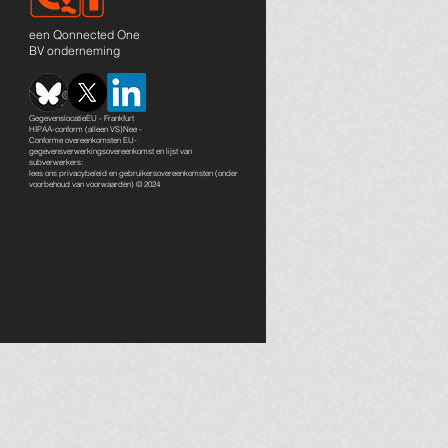
een Qonnected One
BV onderneming
GegevenslocatieEU - Frankfurt
HIPAA-conform (alleen VS)Nee -
Conforme overeenkomsten EU-
gegevensverwerkingsovereenkomst en lijst van
subverwerkers:
lees ons
privacybeleid en gebruikersovereenkomsten
(onder
voorbehoud van voorwaarden) © 2024