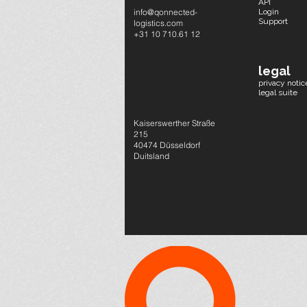
API
info@qonnected-
Login
Support
logistics.com
+31 10 710.61 12
legal
privacy notic
legal suite
Kaiserswerther Straße
215
40474 Düsseldorf
Duitsland