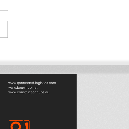
ijfsbrochure Qonnected
www.qonnected-logistics.com
www.bouwhub.net
www.constructionhubs.eu