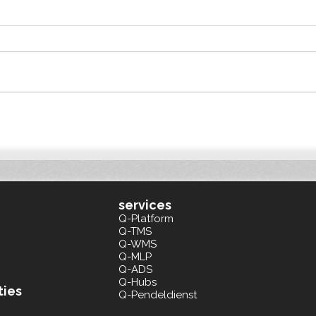
Bedr
De voordelen voor
vervoerders
services
Q-Platform
Q-TMS
Q-WMS
Q-MLP
Q-ADS
Q-Hubs
ties
Q-Pendeldienst