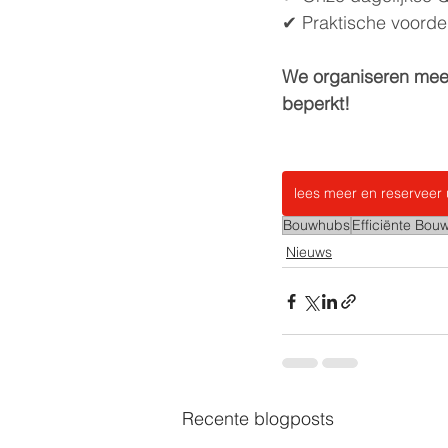
✔ Praktische voordel
We organiseren meerd
beperkt!
lees meer en reserveer 
Bouwhubs
Efficiënte Bouw
Nieuws
Recente blogposts