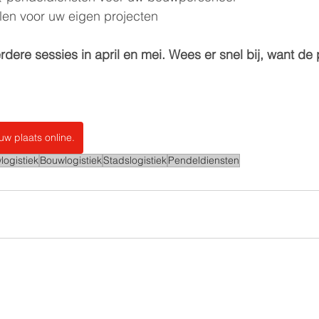
en voor uw eigen projecten  
ere sessies in april en mei. Wees er snel bij, want de p
uw plaats online.
logistiek
Bouwlogistiek
Stadslogistiek
Pendeldiensten