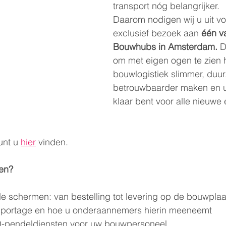
transport nóg belangrijker.  
Daarom nodigen wij u uit vo
exclusief bezoek aan 
één v
Bouwhubs in Amsterdam.
 D
om met eigen ogen te zien 
bouwlogistiek slimmer, duu
betrouwbaarder maken en 
klaar bent voor alle nieuwe 
nt u 
hier
 vinden.
en?  
de schermen: van bestelling tot levering op de bouwplaa
pportage en hoe u onderaannemers hierin meeneemt  
Q-pendeldiensten voor uw bouwpersoneel  