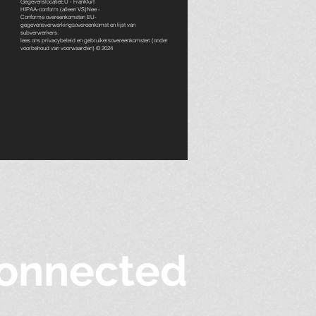
GegevenslocatieEU - Frankfurt
HIPAA-conform (alleen VS)Nee -
Conforme overeenkomsten EU-
gegevensverwerkingsovereenkomst en lijst van
subverwerkers:
lees ons
privacybeleid en gebruikersovereenkomsten
(onder
voorbehoud van voorwaarden) © 2024
onnected