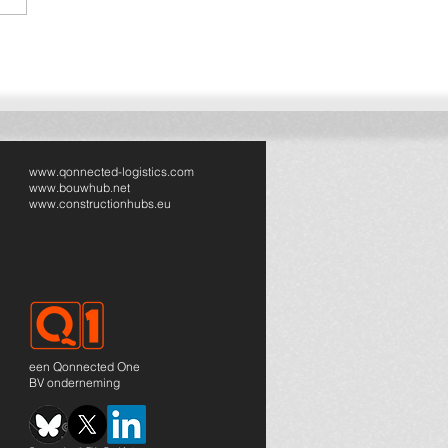
ected breidt uit naar
sland: volgende stap in
pese bouwlogistiek
www.qonnected-logistics.com
www.bouwhub.net
www.constructionhubs.eu
een Qonnected One
BV onderneming