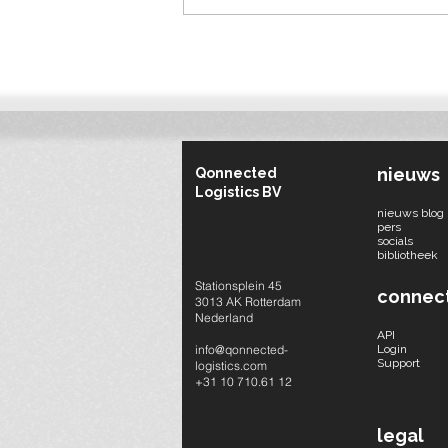
Bouwlogistieke verbeterpunt
van de week #1: Iedereen
levert rechtstreeks aan de
bouwplaats
nieuws
Qonnected
Logistics BV
nieuws blog
pers
socials​
bibliotheek
Stationsplein 45
connec
3013 AK Rotterdam
Nederland
API
info@qonnected-
Login
Support
logistics.com
+31 10 710.61 12
legal