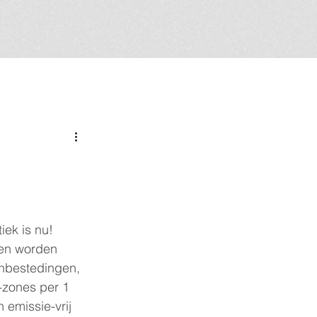
ek is nu! 
en worden 
anbestedingen, 
-zones per 1 
 emissie-vrij 