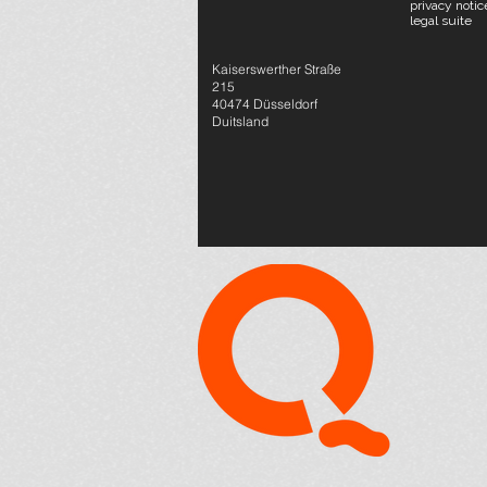
privacy notic
legal suite
Kaiserswerther Straße
215
40474 Düsseldorf
Duitsland