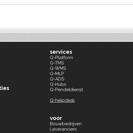
PROVADA 2026: Slimme
Qonn
bouwlogistiek helpt
Duit
projectontwikkelaars voldoen
Euro
aan BREEAM en ESG
services
Q-Platform
Q-TMS
Q-WMS
Q-MLP
Q-ADS
Q-Hubs
ties
Q-Pendeldienst
Q-helpdesk
voor
Bouwbedrijven
Leveranciers