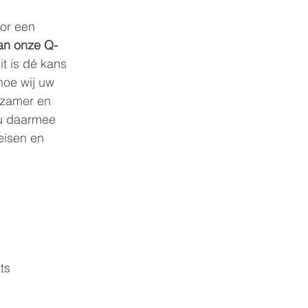
or een 
an onze Q-
it is dé kans 
hoe wij uw 
rzamer en 
u daarmee 
eisen en 
ts  