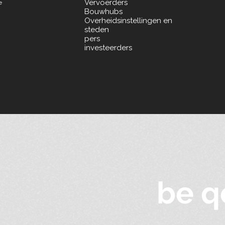
Vervoerders
e
Bouwhubs
Overheidsinstellingen en
steden
pers
investeerders
be q