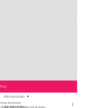
Post
Alle berichten
news and press
Alle berichten
18 apr 2025
4 minuten om te lezen