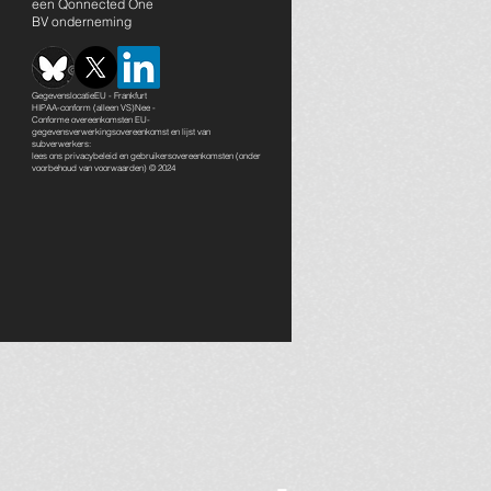
een Qonnected One
BV onderneming
GegevenslocatieEU - Frankfurt
HIPAA-conform (alleen VS)Nee -
Conforme overeenkomsten EU-
gegevensverwerkingsovereenkomst en lijst van
subverwerkers:
lees ons
privacybeleid en gebruikersovereenkomsten
(onder
voorbehoud van voorwaarden) © 2024