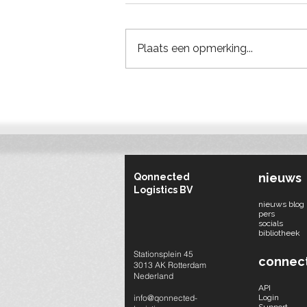
Plaats een opmerking...
Bouwlogistieke verbeterpunt
van de week #1: Iedereen
levert rechtstreeks aan de
bouwplaats
nieuws
Qonnected
Logistics BV
nieuws blog
pers
socials​
bibliotheek
Stationsplein 45
connec
3013 AK Rotterdam
Nederland
API
info@qonnected-
Login