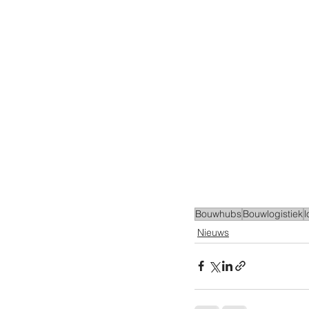
Bouwhubs
Bouwlogistiek
l
Nieuws