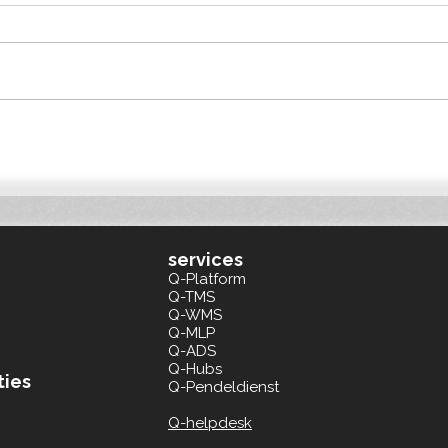
PROVADA 2026: Slimme
Qonn
bouwlogistiek helpt
Duit
projectontwikkelaars voldoen
Euro
aan BREEAM en ESG
services
Q-Platform
Q-TMS
Q-WMS
Q-MLP
Q-ADS
Q-Hubs
ties
Q-Pendeldienst
Q-helpdesk