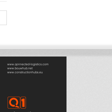
ected breidt uit naar
sland: volgende stap in
pese bouwlogistiek
www.qonnected-logistics.com
www.bouwhub.net
www.constructionhubs.eu