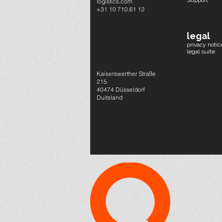
Support
logistics.com
+31 10 710.61 12
legal
privacy notic
legal suite
Kaiserswerther Straße
215
40474 Düsseldorf
Duitsland