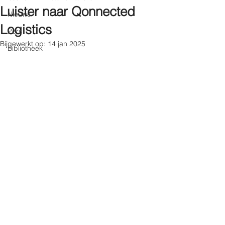
Luister naar Qonnected
Nieuws
Logistics
Pers
Bijgewerkt op:
14 jan 2025
Bibliotheek