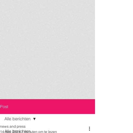
Post
Alle berichten
news and press
Alle berichten
14 dec 2024
1 minuten om te lezen