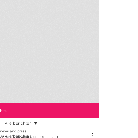
Post
Alle berichten
news and press
Alle berichten
28 jan 2025
3 minuten om te lezen