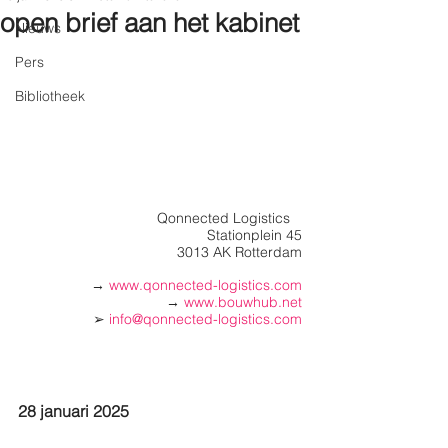
open brief aan het kabinet
Nieuws
Pers
Bibliotheek
Qonnected Logistics   
Stationplein 45
3013 AK Rotterdam
→ 
www.qonnected-logistics.com
→
www.bouwhub.net
➢ 
info@qonnected-logistics.com
28 januari 2025