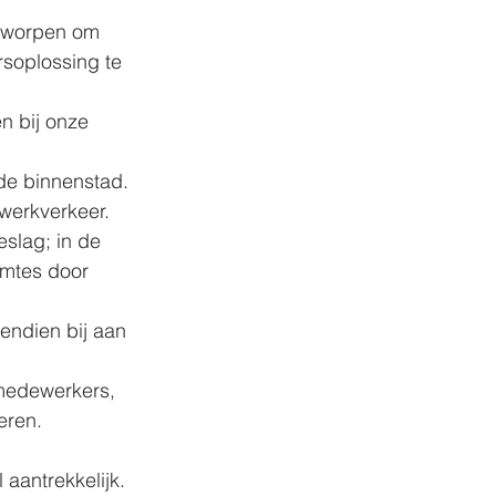
ntworpen om 
soplossing te 
 bij onze 
de binnenstad.
werkverkeer. 
slag; in de 
mtes door 
endien bij aan 
 medewerkers, 
eren.
 aantrekkelijk. 