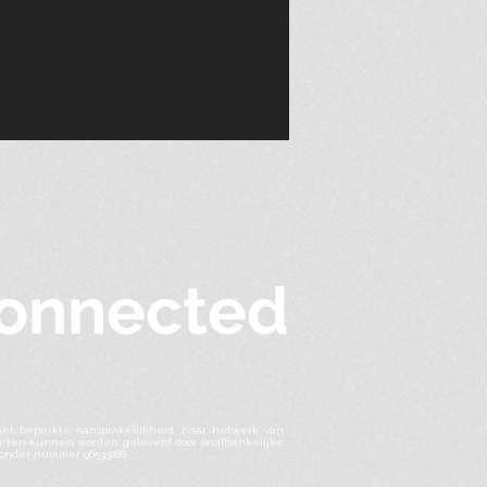
onnected
met beperkte aansprakelijkheid, haar netwerk van
Diensten kunnen worden geleverd door onafhankelijke
d onder nummer 96533188