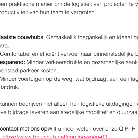
een praktische manier om de logistiek van projecten te
productiviteit van hun team te vergroten.
laatste bouwhubs:
 Gemakkelijk toegankelijk en ideaal g
tra.
 Comfortabel en efficiënt vervoer naar binnenstedelijke 
besparend:
 Minder verkeersdrukte en gezamenlijke aan
enstad parkeer kosten.
 Minder voertuigen op de weg, wat bijdraagt aan een lag
tafdruk.
unnen bedrijven niet alleen hun logistieke uitdagingen
ve bijdrage leveren aan stedelijke mobiliteit en duurza
ontact met ons op
Wilt u meer weten over onze Q P+R 
  
https://www.bouwhub.net/coming-soon-03