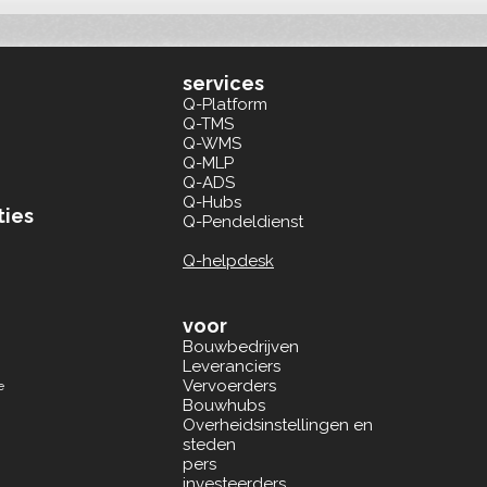
aan BREEAM en ESG
services
Q-Platform
Q-TMS
Q-WMS
Q-MLP
Q-ADS
Q-Hubs
ties
Q-Pendeldienst
Q-helpdesk
voor
Bouwbedrijven
Leveranciers
Vervoerders
e
Bouwhubs
Overheidsinstellingen en
steden
pers
investeerders