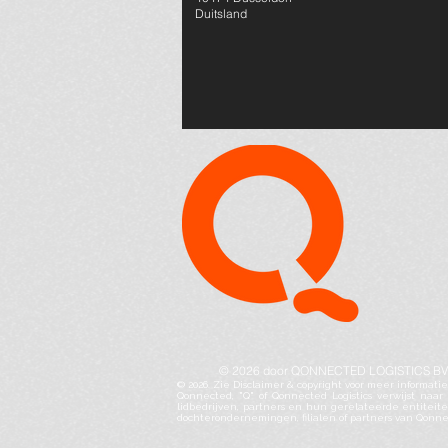
Duitsland
© 2026 door QONNECTED LOGISTICS BV
© 2026. Zie Disclaimer & copyright voor meer informatie
Qonnected, "Q" of Qonnected Logistics verwijst na
lidbedrijven, partners en hun gerelateerde entiteite
dochterondernemingen, filialen of partners van Qonnec