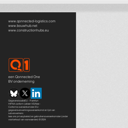
www.qonnected-logistics.com
www.bouwhub.net
www.constructionhubs.eu
een Qonnected One
BV onderneming
GegevenslocatieEU - Frankfurt
HIPAA-conform (alleen VS)Nee -
Conforme overeenkomsten EU-
gegevensverwerkingsovereenkomst en lijst van
subverwerkers:
lees ons
privacybeleid en gebruikersovereenkomsten
(onder
voorbehoud van voorwaarden) © 2024