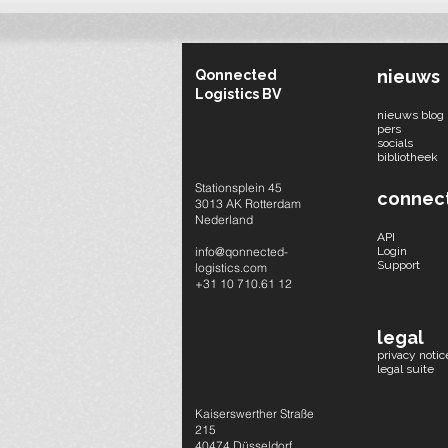
bouwplaats
nieuws
Qonnected
Logistics BV
nieuws blog
pers
socials​
bibliotheek
Stationsplein 45
connec
3013 AK Rotterdam
Nederland
API
info@qonnected-
Login
Support
logistics.com
+31 10 710.61 12
legal
privacy notic
legal suite
Kaiserswerther Straße
215
40474 Düsseldorf