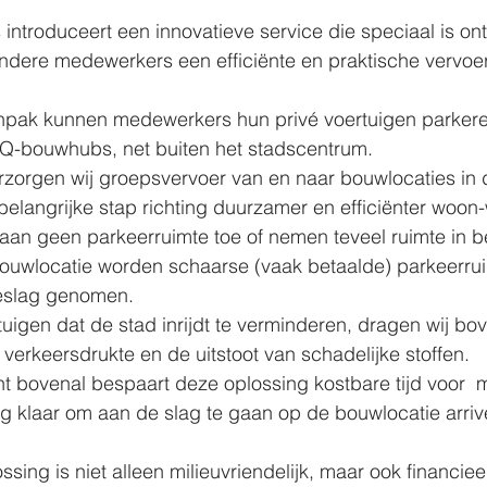
introduceert een innovatieve service die speciaal is o
dere medewerkers een efficiënte en praktische vervoer
pak kunnen medewerkers hun privé voertuigen parkeren
 Q-bouwhubs, net buiten het stadscentrum. 
rzorgen wij groepsvervoer van en naar bouwlocaties in 
belangrijke stap richting duurzamer en efficiënter woon-
aan geen parkeerruimte toe of nemen teveel ruimte in be
uwlocatie worden schaarse (vaak betaalde) parkeerrui
eslag genomen.
tuigen dat de stad inrijdt te verminderen, dragen wij bov
verkeersdrukte en de uitstoot van schadelijke stoffen. 
ht bovenal bespaart deze oplossing kostbare tijd voor 
g klaar om aan de slag te gaan op de bouwlocatie arriv
ssing is niet alleen milieuvriendelijk, maar ook financieel