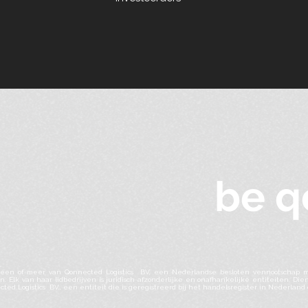
be q
.
ar een of meer van Qonnected Logistics BV, een Nederlandse besloten vennootschap 
n. Elk van haar lidbedrijven is juridisch afzonderlijke en onafhankelijke entiteiten. 
ted Logistics BV,, een entiteit die is geregistreerd bij het handelsregister in Nederlan