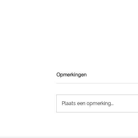
Opmerkingen
Plaats een opmerking...
Bouwlogistieke verbeterpunt
van de week #1: Iedereen
levert rechtstreeks aan de