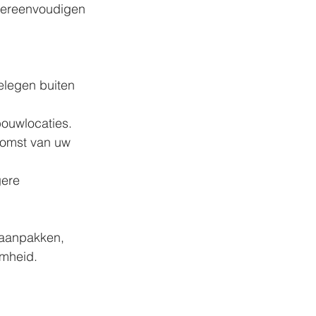
 vereenvoudigen 
elegen buiten 
bouwlocaties.
komst van uw 
ere 
 aanpakken, 
amheid.