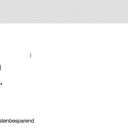
n
.
kostenbesparend