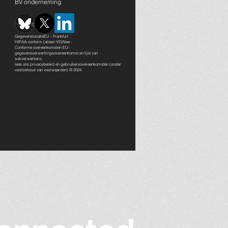
BV onderneming
GegevenslocatieEU - Frankfurt
HIPAA-conform (alleen VS)Nee -
Conforme overeenkomsten EU-
gegevensverwerkingsovereenkomst en lijst van
subverwerkers:
lees ons
privacybeleid en gebruikersovereenkomsten
(onder
voorbehoud van voorwaarden) © 2024