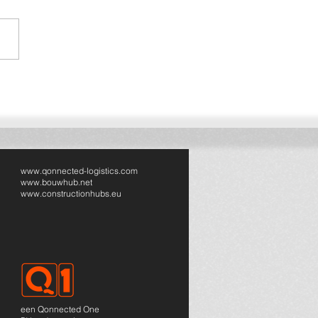
ected breidt uit naar
sland: volgende stap in
pese bouwlogistiek
www.qonnected-logistics.com
www.bouwhub.net
www.constructionhubs.eu
een Qonnected One