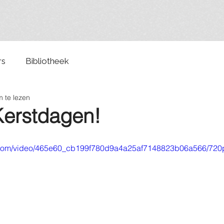
rs
Bibliotheek
 te lezen
Kerstdagen!
ic.com/video/465e60_cb199f780d9a4a25af7148823b06a566/720