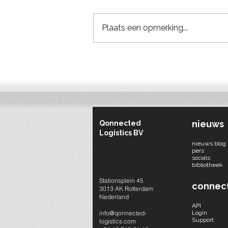
Plaats een opmerking...
Bouwlogistieke verbeterpunt
van de week #1: Iedereen
levert rechtstreeks aan de
bouwplaats
nieuws
Qonnected
Logistics BV
nieuws blog
pers
socials​
bibliotheek
Stationsplein 45
connec
3013 AK Rotterdam
Nederland
API
info@qonnected-
Login
Support
logistics.com