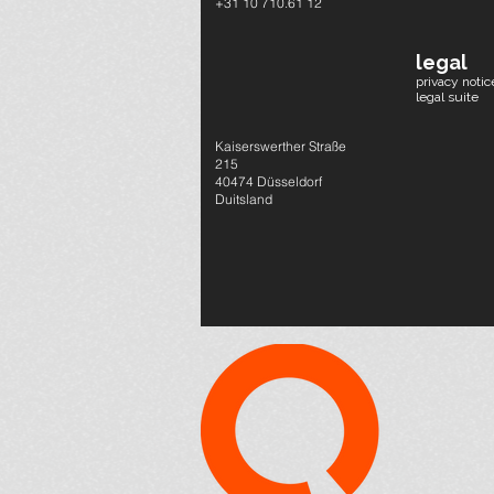
+31 10 710.61 12
legal
privacy notic
legal suite
Kaiserswerther Straße
215
40474 Düsseldorf
Duitsland