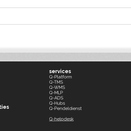
PROVADA 2026: Slimme
Qonn
bouwlogistiek helpt
Duit
projectontwikkelaars voldoen
Euro
aan BREEAM en ESG
services
Q-Platform
Q-TMS
Q-WMS
Q-MLP
Q-ADS
Q-Hubs
ties
Q-Pendeldienst
Q-helpdesk