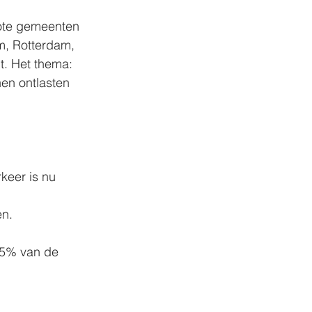
ote gemeenten 
, Rotterdam, 
t. Het thema: 
n ontlasten 
eer is nu 
n. 
15% van de 