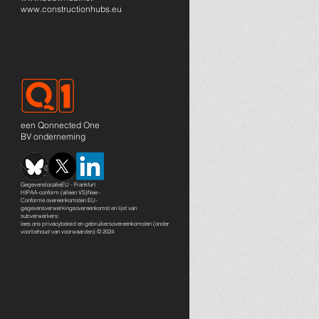
www.constructionhubs.eu
een Qonnected One
BV onderneming
GegevenslocatieEU - Frankfurt
HIPAA-conform (alleen VS)Nee -
Conforme overeenkomsten EU-
gegevensverwerkingsovereenkomst en lijst van
subverwerkers:
lees ons
privacybeleid en gebruikersovereenkomsten
(onder
voorbehoud van voorwaarden) © 2024