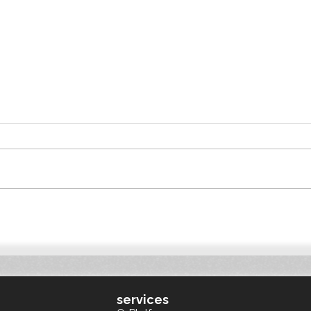
PROVADA 2026: Slimme
Qonn
bouwlogistiek helpt
Duit
projectontwikkelaars voldoen
Euro
aan BREEAM en ESG
services