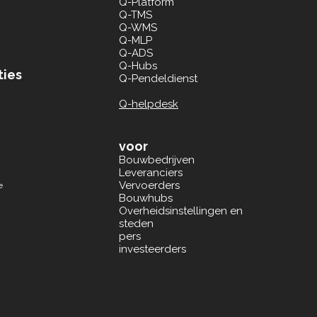
Q-Platform
Q-TMS
Q-WMS
Q-MLP
Q-ADS
Q-Hubs
ties
Q-Pendeldienst
Q-helpdesk
voor
Bouwbedrijven
Leveranciers
Vervoerders
e
Bouwhubs
Overheidsinstellingen en
steden
pers
investeerders