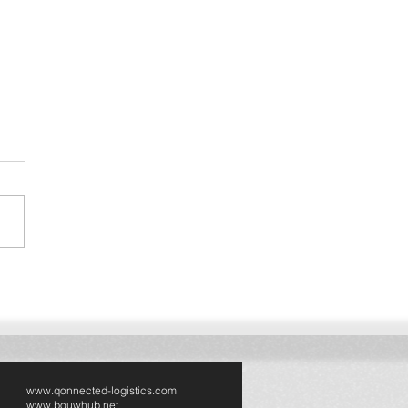
ected breidt uit naar
sland: volgende stap in
pese bouwlogistiek
www.qonnected-logistics.com
www.bouwhub.net