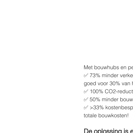
Met bouwhubs en pen
✅ 73% minder verke
goed voor 30% van he
✅ 100% CO2-reductie 
✅ 50% minder bouwlo
✅ >33% kostenbespar
totale bouwkosten! 
De oplossing is er