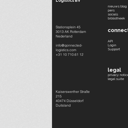
Logistics BV
nieuws blog
pers
socials​
bibliotheek
Stationsplein 45
connec
3013 AK Rotterdam
Nederland
API
info@qonnected-
Login
Support
logistics.com
+31 10 710.61 12
legal
privacy notic
legal suite
Kaiserswerther Straße
215
40474 Düsseldorf
Duitsland