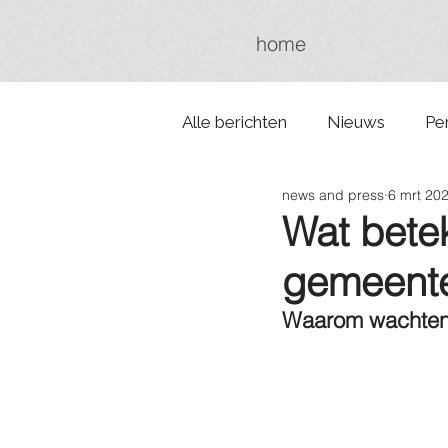
home
Alle berichten
Nieuws
Pe
news and press
6 mrt 20
Wat bete
gemeent
Waarom wachten 