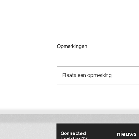
Opmerkingen
Plaats een opmerking...
Bouwlogistieke verbeterpunt
van de week #1: Iedereen
levert rechtstreeks aan de
bouwplaats
nieuws
Qonnected