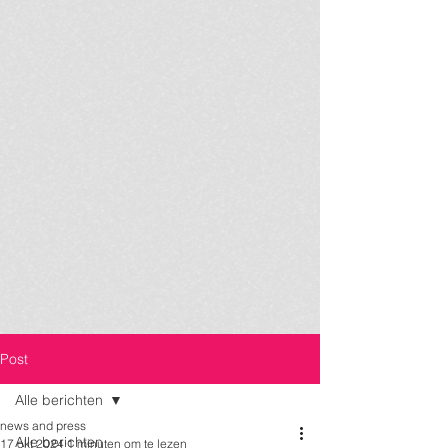
Post
Alle berichten
news and press
Alle berichten
17 okt 2024
1 minuten om te lezen