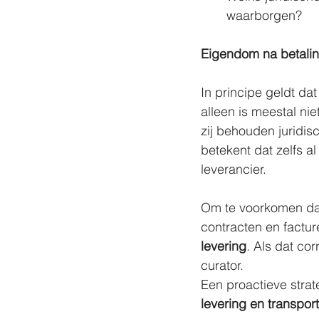
waarborgen?
Eigendom na betaling
In principe geldt d
alleen is meestal ni
zij behouden juridis
betekent dat zelfs a
leverancier.
Om te voorkomen dat m
contracten en factur
levering
. Als dat co
curator.
Een proactieve strat
levering en transport