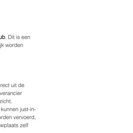
ub
. Dit is een 
ijk worden 
rect uit de 
everancier 
icht.
kunnen just-in-
rden vervoerd, 
plaats zelf 