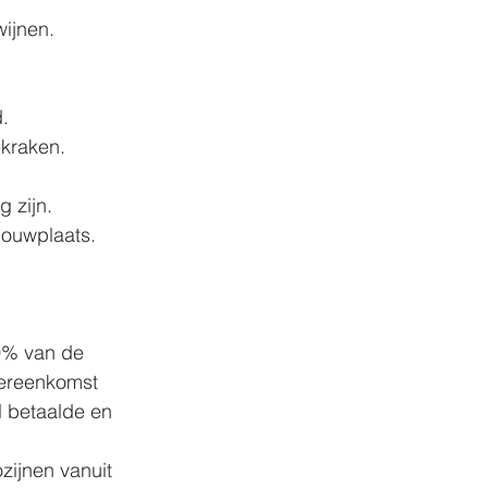
ijnen.
.
ekraken.
 zijn.
bouwplaats.
80% van de 
vereenkomst 
l betaalde en 
zijnen vanuit 