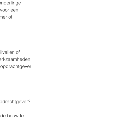
onderlinge 
voor een 
mer of 
lvallen of 
 werkzaamheden 
f opdrachtgever 
opdrachtgever?
 de bouw te 