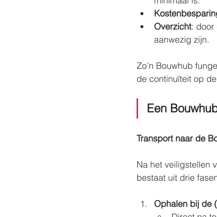
minimaal is.
Kostenbesparin
Overzicht
: door
aanwezig zijn.
Zo’n Bouwhub fungeert
de continuïteit op d
Een Bouwhub
Transport naar de 
Na het veiligstellen
bestaat uit drie fase
Ophalen bij de (d
Direct na t