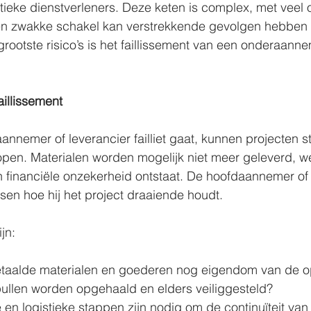
stieke dienstverleners. Deze keten is complex, met veel 
én zwakke schakel kan verstrekkende gevolgen hebben 
grootste risico’s is het faillissement van een onderaanne
aillissement
nemer of leverancier failliet gaat, kunnen projecten sti
plopen. Materialen worden mogelijk niet meer geleverd,
en financiële onzekerheid ontstaat. De hoofdaannemer o
sen hoe hij het project draaiende houdt.
jn:
betaalde materialen en goederen nog eigendom van de 
llen worden opgehaald en elders veiliggesteld?
 en logistieke stappen zijn nodig om de continuïteit van