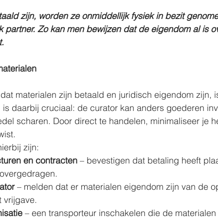
aald zijn, worden ze onmiddellijk fysiek in bezit genom
ek partner. Zo kan men bewijzen dat de eigendom al is 
t.
materialen
dat materialen zijn betaald en juridisch eigendom zijn, i
d is daarbij cruciaal: de curator kan anders goederen in
edel scharen. Door direct te handelen, minimaliseer je he
ist.
erbij zijn:
cturen en contracten
 – bevestigen dat betaling heeft pl
 overgedragen.
ator
 – melden dat er materialen eigendom zijn van de 
 vrijgave.
isatie
 – een transporteur inschakelen die de materialen 