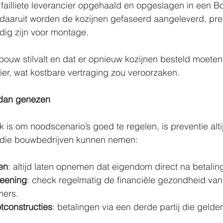
failliete leverancier opgehaald en opgeslagen in een B
daaruit worden de kozijnen gefaseerd aangeleverd, pre
ig zijn voor montage.
bouw stilvalt en dat er opnieuw kozijnen besteld moeten
er, wat kostbare vertraging zou veroorzaken.
 dan genezen
 is om noodscenario’s goed te regelen, is preventie altij
 die bouwbedrijven kunnen nemen:
en
: altijd laten opnemen dat eigendom direct na betalin
reening
: check regelmatig de financiële gezondheid van
ers.
tconstructies
: betalingen via een derde partij die gelden