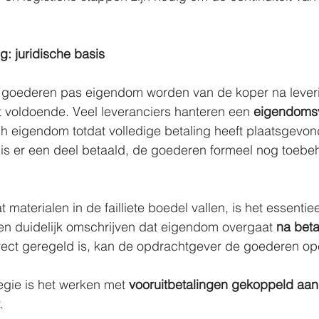
: juridische basis
at goederen pas eigendom worden van de koper na leveri
et voldoende. Veel leveranciers hanteren een 
eigendoms
ch eigendom totdat volledige betaling heeft plaatsgevon
l is er een deel betaald, de goederen formeel nog toebe
aterialen in de failliete boedel vallen, is het essentiee
en duidelijk omschrijven dat eigendom overgaat 
na beta
rrect geregeld is, kan de opdrachtgever de goederen ope
egie is het werken met 
vooruitbetalingen gekoppeld aan 
.