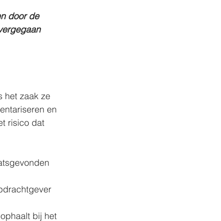
en door de 
overgegaan 
s het zaak ze 
ventariseren en 
t risico dat 
aatsgevonden 
opdrachtgever 
ophaalt bij het 