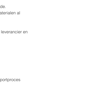
ade.
terialen al 
 leverancier en 
sportproces 