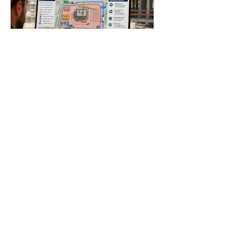
news and press
15 jul
5 minuten om te lezen
Een slim logistiek plan
vergroot de kans op een
winnende tender
Een succesvolle tender draait
tegenwoordig om meer dan alleen
prijs en techniek. Opdrachtgevers
beoordelen steeds vaker ook de
kwaliteit van de logistieke aanpak.